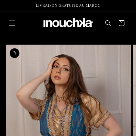
et
LIVRAISON GRATUITE AU MAROC
passer
au
contenu
Panier
Passer aux
informations
produits