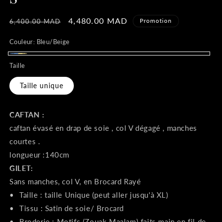
Prix
Prix
4,480.00 MAD
Promotion
6,400.00 MAD
habituel
promotionnel
Couleur:
Bleu/Beige
Bleu/Beige
Taille
Taille unique
CAFTAN :
caftan évasé en drap de soie , col V dégagé , manches
courtes .
longueur :140cm
GILET:
Sans manches, col V, en Brocard Rayé
•⁠ ⁠Taille : taille Unique (peut aller jusqu'à XL)
•⁠ ⁠Tissu : Satin de soie/ Brocard
•⁠ ⁠Broderie : Motifs (Zouak Maalam) faits main en fil de